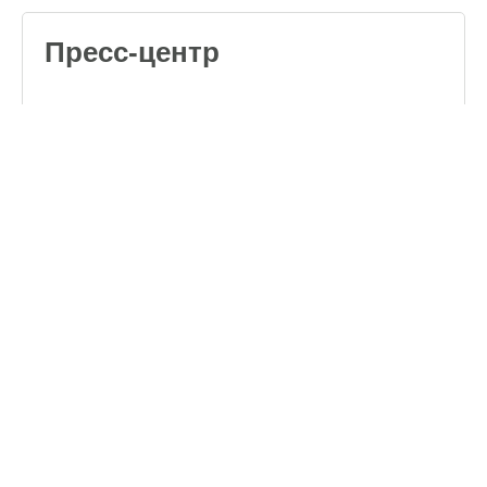
Пресс-центр
Обучающие видео
о кормлении