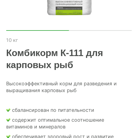
ХОЗЯЙСТВАМ
ОПТОВИКАМ
ПРАЙС
10 кг
Комбикорм К-111 для
ГДЕ КУПИТЬ
карповых рыб
КОНТАКТЫ
Высокоэффективный корм для разведения и
выращивания карповых рыб
8 (804) 700-18-14
ПРАЙС-ЛИСТ
сбалансирован по питательности
содержит оптимальное соотношение
КАЛЬКУЛЯТОР КОМБИКОРМА
витаминов и минералов
обеспечивает здоровый рост и развитие