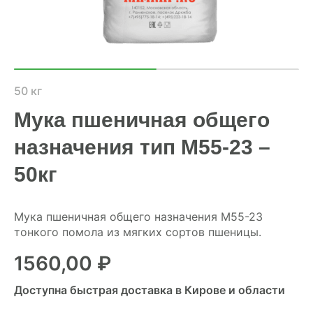
ХОЗЯЙСТВАМ
ОПТОВИКАМ
ПРАЙС
50 кг
Мука пшеничная общего
ГДЕ КУПИТЬ
назначения тип М55-23 –
КОНТАКТЫ
50кг
8 (804) 700-18-14
Мука пшеничная общего назначения М55-23
тонкого помола из мягких сортов пшеницы.
ПРАЙС-ЛИСТ
1560,00
₽
КАЛЬКУЛЯТОР КОМБИКОРМА
Доступна быстрая доставка в Кирове и области